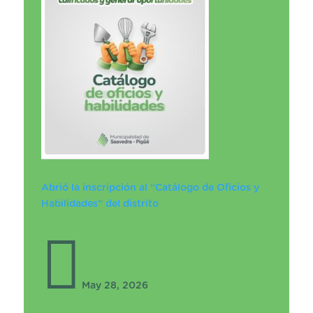
Abrió la inscripción al “Catálogo de Oficios y
Habilidades” del distrito
Abrió la inscripción al “Catálogo de
Oficios y Habilidades” del distrito

May 28, 2026