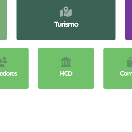
Turismo
edores
HCD
Com