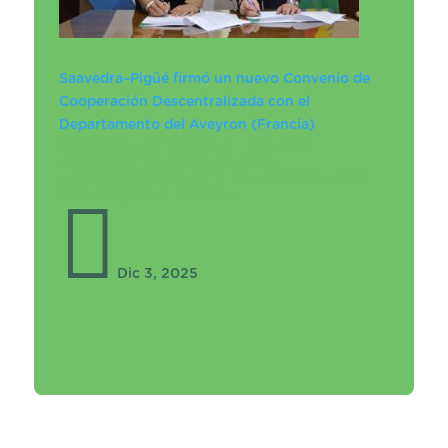
Saavedra–Pigüé firmó un nuevo Convenio de
Cooperación Descentralizada con el
Departamento del Aveyron (Francia)
Saavedra–Pigüé firmó un nuevo
Convenio de Cooperación
Descentralizada con el Departamento
del Aveyron (Francia)

Dic 3, 2025