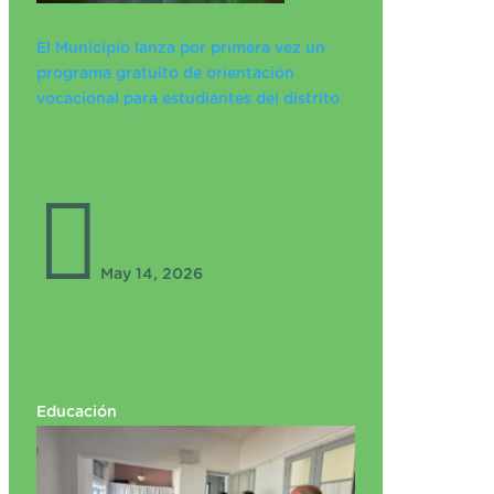
El Municipio lanza por primera vez un
programa gratuito de orientación
vocacional para estudiantes del distrito
El Municipio lanza por primera vez
un programa gratuito de
orientación vocacional para
estudiantes del distrito

May 14, 2026
Educación